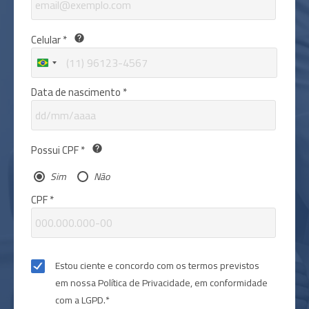
Celular *
help
Brazil
+55
Data de nascimento *
Possui CPF *
help
Sim
Não
CPF *
Estou ciente e concordo com os termos previstos
em nossa Política de Privacidade, em conformidade
com a LGPD.*